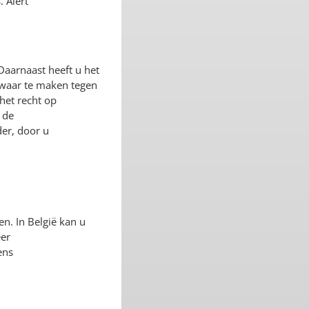
 Alert
Daarnaast heeft u het
zwaar te maken tegen
het recht op
 de
er, door u
en. In België kan u
eer
ens