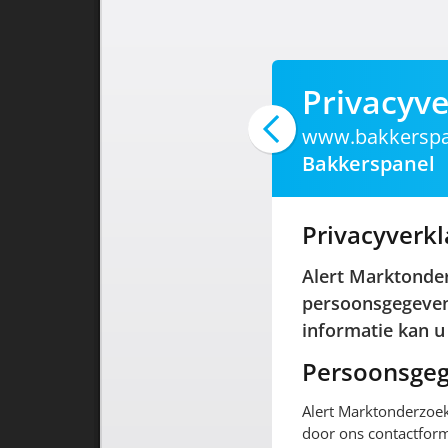
Privacyve
www.bakkerspa
Bakkerspanel
Privacyverkl
Alert Marktonde
persoonsgegevens
informatie kan u
Persoonsgeg
Alert Marktonderzoek
door ons contactform