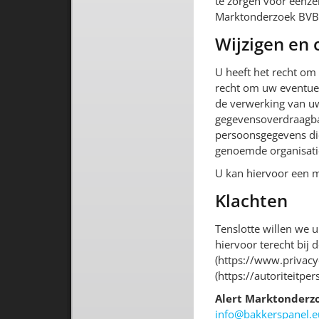
te zorgen voor eenze
Marktonderzoek BVBA 
Wijzigen en
U heeft het recht om 
recht om uw eventue
de verwerking van u
gegevensoverdraagbaa
persoonsgegevens die
genoemde organisatie
U kan hiervoor een m
Klachten
Tenslotte willen we u
hiervoor terecht bij
(https://www.privacy
(https://autoriteitpe
Alert Marktonderz
info@bakkerspanel.e