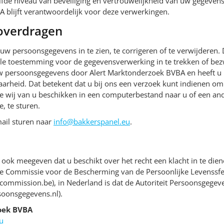
lfde niveau van beveiliging en vertrouwelijkheid van uw gegevens.
blijft verantwoordelijk voor deze verwerkingen.
 overdragen
uw persoonsgegevens in te zien, te corrigeren of te verwijderen. 
le toestemming voor de gegevensverwerking in te trekken of be
w persoonsgegevens door Alert Marktonderzoek BVBA en heeft u 
rheid. Dat betekent dat u bij ons een verzoek kunt indienen om
 wij van u beschikken in een computerbestand naar u of een and
, te sturen.
ail sturen naar
info@bakkerspanel.eu
.
 ook meegeven dat u beschikt over het recht een klacht in te dien
 de Commissie voor de Bescherming van de Persoonlijke Levenssf
commission.be), in Nederland is dat de Autoriteit Persoonsgegev
rsoonsgegevens.nl).
oek BVBA
u