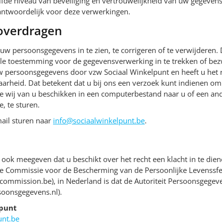
lfde niveau van beveiliging en vertrouwelijkheid van uw gegevens
rantwoordelijk voor deze verwerkingen.
 overdragen
uw persoonsgegevens in te zien, te corrigeren of te verwijderen. 
le toestemming voor de gegevensverwerking in te trekken of be
 persoonsgegevens door vzw Sociaal Winkelpunt en heeft u het 
rheid. Dat betekent dat u bij ons een verzoek kunt indienen om
 wij van u beschikken in een computerbestand naar u of een and
, te sturen.
ail sturen naar
info@sociaalwinkelpunt.be
.
 ook meegeven dat u beschikt over het recht een klacht in te dien
 de Commissie voor de Bescherming van de Persoonlijke Levenssf
commission.be), in Nederland is dat de Autoriteit Persoonsgegev
rsoonsgegevens.nl).
lpunt
unt.be