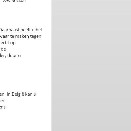
. vzw Sociaal
Daarnaast heeft u het
zwaar te maken tegen
recht op
 de
er, door u
en. In België kan u
eer
ens