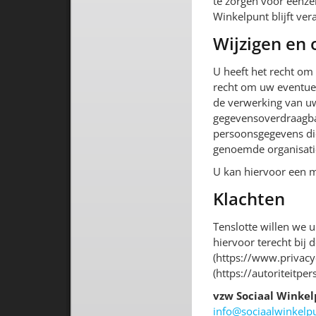
te zorgen voor eenze
Winkelpunt blijft ve
Wijzigen en
U heeft het recht om 
recht om uw eventue
de verwerking van uw
gegevensoverdraagbaa
persoonsgegevens die
genoemde organisatie
U kan hiervoor een m
Klachten
Tenslotte willen we u
hiervoor terecht bij
(https://www.privacy
(https://autoriteitpe
vzw Sociaal Winke
info@sociaalwinkelp