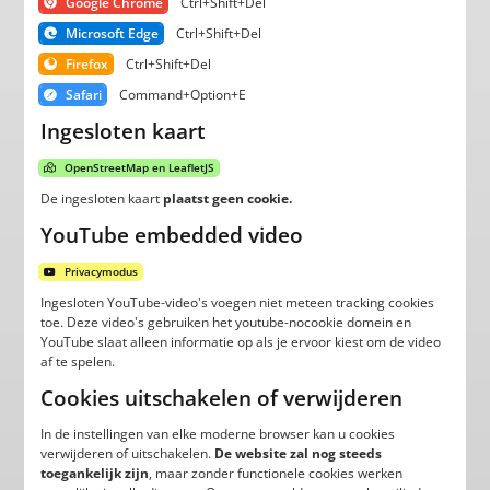
Google Chrome
Ctrl+Shift+Del
Microsoft Edge
Ctrl+Shift+Del
Firefox
Ctrl+Shift+Del
Safari
Command+Option+E
Ingesloten kaart
OpenStreetMap en LeafletJS
De ingesloten kaart
plaatst geen cookie.
YouTube embedded video
Privacymodus
Ingesloten YouTube-video's voegen niet meteen tracking cookies
toe. Deze video's gebruiken het youtube-nocookie domein en
YouTube slaat alleen informatie op als je ervoor kiest om de video
af te spelen.
Cookies uitschakelen of verwijderen
In de instellingen van elke moderne browser kan u cookies
verwijderen of uitschakelen.
De website zal nog steeds
toegankelijk zijn
, maar zonder functionele cookies werken