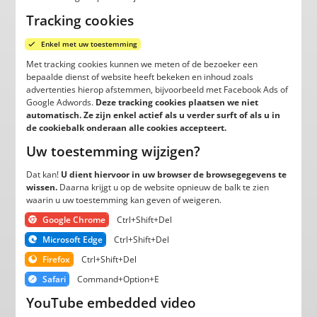
Tracking cookies
Enkel met uw toestemming
Met tracking cookies kunnen we meten of de bezoeker een
bepaalde dienst of website heeft bekeken en inhoud zoals
advertenties hierop afstemmen, bijvoorbeeld met Facebook Ads of
Google Adwords.
Deze tracking cookies plaatsen we niet
automatisch. Ze zijn enkel actief als u verder surft of als u in
de cookiebalk onderaan alle cookies accepteert.
Uw toestemming wijzigen?
Dat kan!
U dient hiervoor in uw browser de browsegegevens te
wissen.
Daarna krijgt u op de website opnieuw de balk te zien
waarin u uw toestemming kan geven of weigeren.
Google Chrome
Ctrl+Shift+Del
Microsoft Edge
Ctrl+Shift+Del
Firefox
Ctrl+Shift+Del
Safari
Command+Option+E
YouTube embedded video